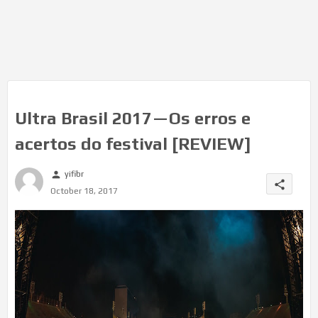
Ultra Brasil 2017 — Os erros e
acertos do festival [REVIEW]
yifibr
person
share
October 18, 2017