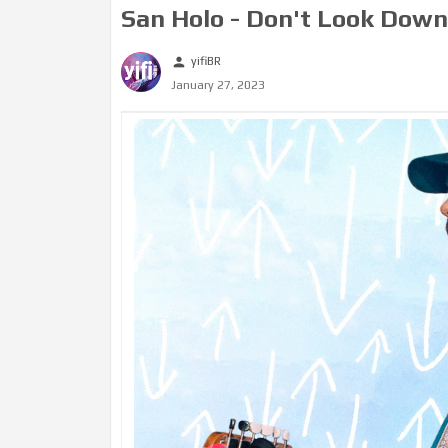
San Holo - Don't Look Down 
yifiBR
person
January 27, 2023