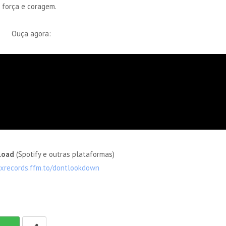
 força e coragem.
Ouça agora:
load
(Spotify e outras plataformas)
lixrecords.ffm.to/dontlookdown