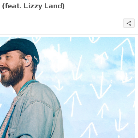
(feat. Lizzy Land)
share