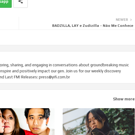
sapp
NEWER
BADZILLA, LAY e Zudizilla - Não Me Conhece
ring, sharing, and engaging in conversations about groundbreaking music
inspire and positively impact our gen. Join us for our weekly discovery
and Last FM! Releases: press@yifi.com.br
Show more