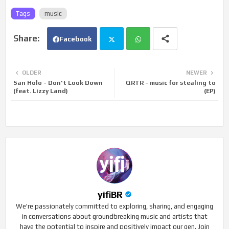
Tags
music
Facebook
Twi
Wh
OLDER
NEWER
San Holo - Don't Look Down
QRTR - music for stealing to
tte
ats
(feat. Lizzy Land)
(EP)
r
app
yifiBR
We're passionately committed to exploring, sharing, and engaging
in conversations about groundbreaking music and artists that
have the potential to inspire and positively impact our gen. Join