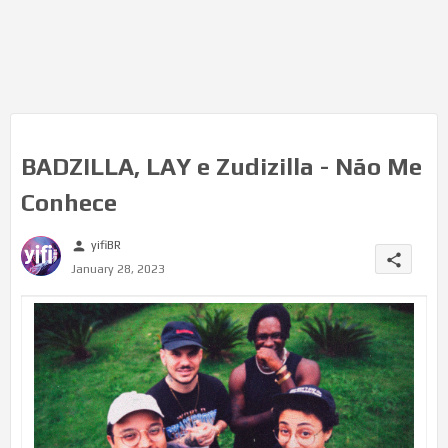
BADZILLA, LAY e Zudizilla - Não Me
Conhece
yifiBR
person
share
January 28, 2023