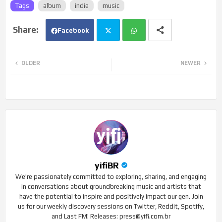
Tags
album
indie
music
Facebook
Twi
Wh
OLDER
NEWER
tte
ats
r
app
yifiBR
We're passionately committed to exploring, sharing, and engaging
in conversations about groundbreaking music and artists that
have the potential to inspire and positively impact our gen. Join
us for our weekly discovery sessions on Twitter, Reddit, Spotify,
and Last FM! Releases: press@yifi.com.br