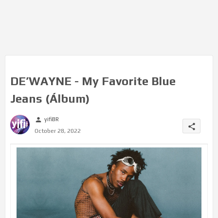
DE’WAYNE - My Favorite Blue
Jeans (Álbum)
yifiBR
person
share
October 28, 2022