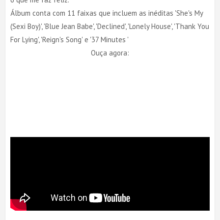
Álbum conta com 11 faixas que incluem as inéditas 'She's My
(Sexi Boy)', 'Blue Jean Babe', 'Declined', 'Lonely House', 'Thank You
For Lying', 'Reign's Song' e '37 Minutes '
Ouça agora: