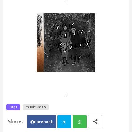
:::
::
Tags
music video
Facebook