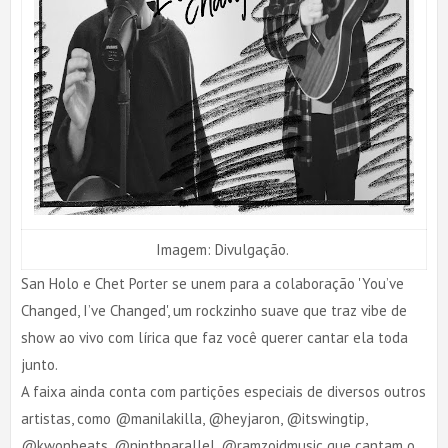
Imagem: Divulgação.
San Holo e Chet Porter se unem para a colaboração 'You’ve
Changed, I’ve Changed', um rockzinho suave que traz vibe de
show ao vivo com lírica que faz você querer cantar ela toda
junto.
A faixa ainda conta com partições especiais de diversos outros
artistas, como @manilakilla, @heyjaron, @itswingtip,
@kwonbeats, @ninthparallel, @ramzoidmusic que cantam o