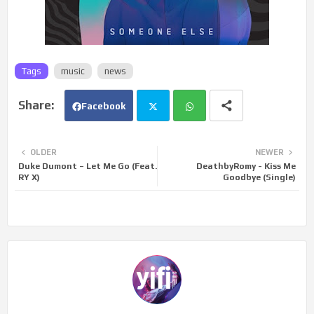
Tags
music
news
Facebook
Twi
Wh
OLDER
NEWER
Duke Dumont – Let Me Go (Feat.
DeathbyRomy - Kiss Me
tte
ats
RY X)
Goodbye (Single)
r
app