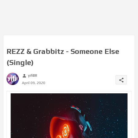
REZZ & Grabbitz - Someone Else
(Single)
yifiBR
person
share
April 09, 2020